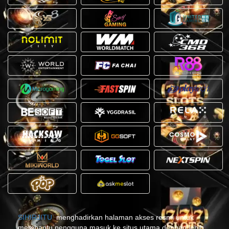
SIHIRJITU
menghadirkan halaman akses resmi untuk
membantu pengguna masuk ke situs utama dengan lebih