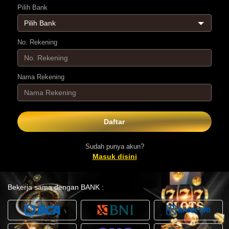
Pilih Bank
No. Rekening
Nama Rekening
Daftar
Sudah punya akun?
Masuk disini
Bekerja sama dengan BANK :