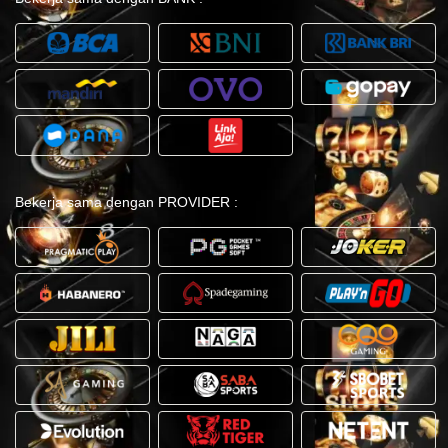
Bekerja sama dengan PROVIDER :