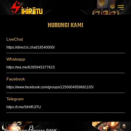
HUBUNGI KAMI
LiveChat
https://direct.lc.chat/18540000/
Whatsapp
https://wa.me/6285945377623
Facebook
https://www.facebook.com/groups/1250004959681105/
Telegram
https://t.me/SIHIRJITU
Bekerja sama dengan BANK :